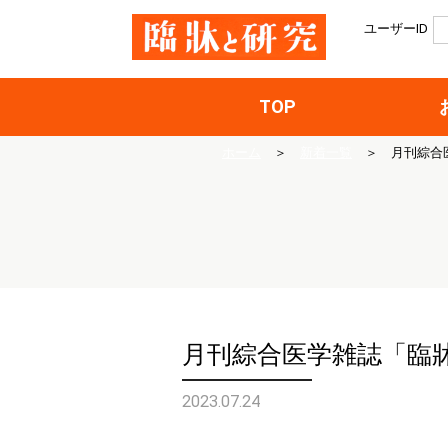
ユーザーID
TOP
ホーム
＞
新着一覧
＞
月刊綜合
月刊綜合医学雑誌「臨牀
2023.07.24