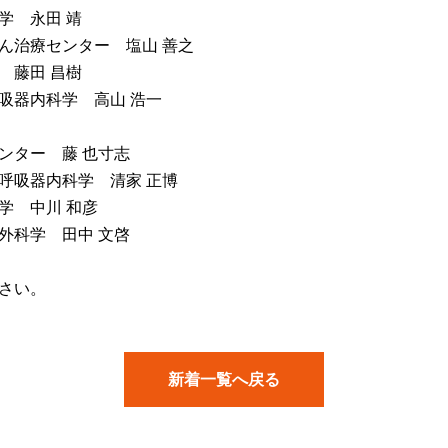
学 永田 靖
がん治療センター 塩山 善之
 藤田 昌樹
呼吸器内科学 高山 浩一
センター 藤 也寸志
学呼吸器内科学 清家 正博
学 中川 和彦
器外科学 田中 文啓
さい。
新着一覧へ戻る