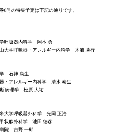
0巻8号の特集予定は下記の通りです。
大学呼吸器内科学 岡本 勇
岡山大学呼吸器・アレルギー内科学 木浦 勝行
学 石神 康生
吸器・アレルギー内科学 清水 泰生
大学診断病理学 松原 大祐
留米大学呼吸器外科学 光岡 正浩
・甲状腺外科学 池田 徳彦
田病院 吉野 一郎