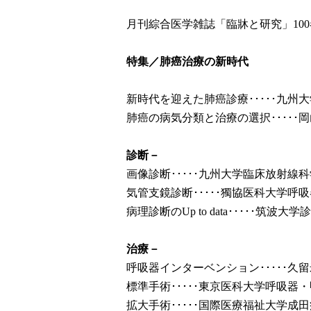
月刊綜合医学雑誌「臨牀と研究」10
特集／肺癌治療の新時代
新時代を迎えた肺癌診療･････九州
肺癌の病気分類と治療の選択･････
診断－
画像診断･････九州大学臨床放射線科
気管支鏡診断･････獨協医科大学呼
病理診断のUp to data･････筑波
治療－
呼吸器インターベンション･････久
標準手術･････東京医科大学呼吸器
拡大手術･････国際医療福祉大学成