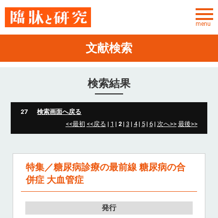
menu
文献検索
ユーザーID
パスワード
検索結果
パスワードを忘れた方
27
検索画面へ戻る
<<最初
<<戻る
|
1
|
2
|
3
|
4
|
5
|
6
|
次へ>>
最後>>
TOP
お知らせ
特集／糖尿病診療の最前線 糖尿病の合
サービス概要
併症 大血管症
文献検索
発行
転載許諾