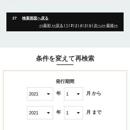
27
検索画面へ戻る
<<最初
<<戻る
|
1
|
2
|
3
|
4
|
5
|
6
|
次へ>>
最後>>
条件を変えて再検索
発行期間
年
月 から
年
月 まで