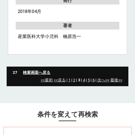
発行
2018年04月
著者
産業医科大学小児科 楠原浩一
27
検索画面へ戻る
<<最初
<<戻る
|
1
|
2
|
3
|
4
|
5
|
6
|
次へ>>
最後>>
条件を変えて再検索