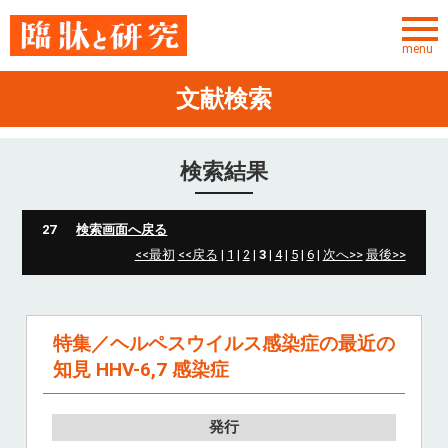
menu
文献検索
ユーザーID
パスワード
検索結果
パスワードを忘れた方
27
検索画面へ戻る
<<最初
<<戻る
|
1
|
2
|
3
|
4
|
5
|
6
|
次へ>>
最後>>
TOP
お知らせ
特集／ヘルペスウイルス感染症の最近の
サービス概要
知見 HHV-6,7 感染症
文献検索
発行
転載許諾