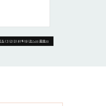
戻る
|
1
|
2
|
3
|
4
|
5
|
6
|
次へ>>
最後>>