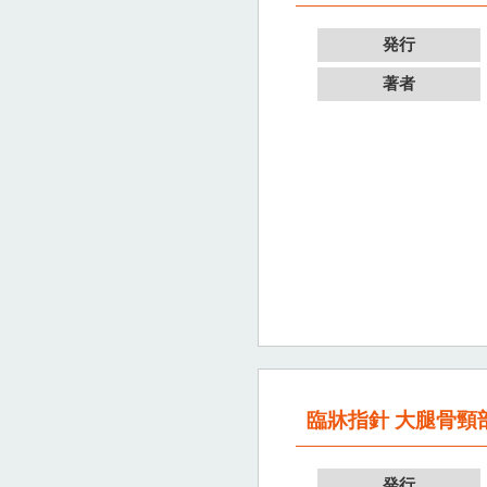
発行
著者
臨牀指針 大腿骨
発行