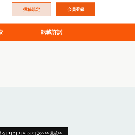
投稿規定
会員登録
索
転載許諾
戻る
|
1
|
2
|
3
|
4
|
5
|
6
|
次へ>>
最後>>