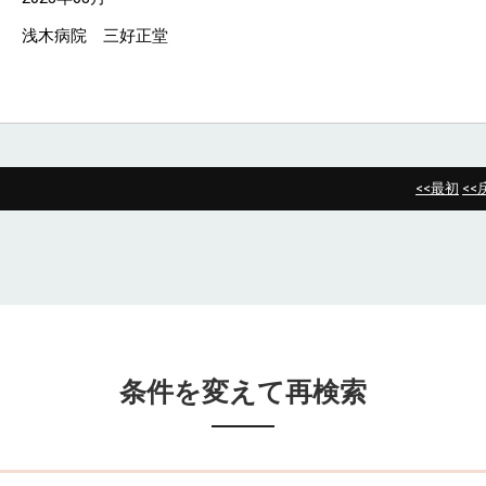
浅木病院 三好正堂
<<最初
<<
条件を変えて再検索